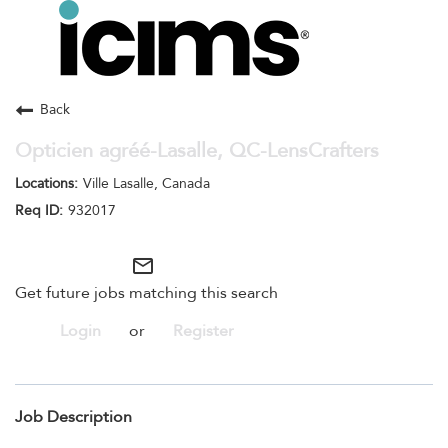
Toggle
navigation
Careers Home
Search Jobs
Back
Opticien agréé-Lasalle, QC-LensCrafters
Ville Lasalle, Canada
932017
mail_outline
Get future jobs matching this search
Login
or
Register
Job Description