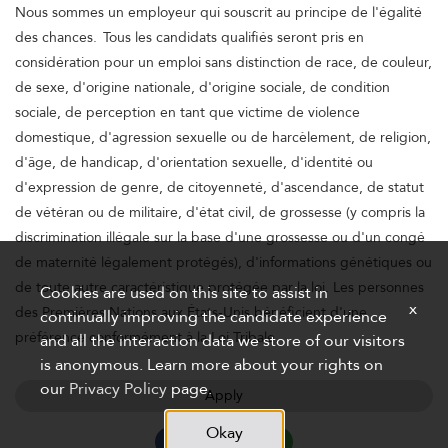
Nous sommes un employeur qui souscrit au principe de l'égalité
des chances. Tous les candidats qualifiés seront pris en
considération pour un emploi sans distinction de race, de couleur,
de sexe, d'origine nationale, d'origine sociale, de condition
sociale, de perception en tant que victime de violence
domestique, d'agression sexuelle ou de harcèlement, de religion,
d'âge, de handicap, d'orientation sexuelle, d'identité ou
d'expression de genre, de citoyenneté, d'ascendance, de statut
de vétéran ou de militaire, d'état civil, de grossesse (y compris la
discrimination illégale sur la base d'une grossesse ou d'un congé
de maternité légalement protégés), d'informations génétiques ou
de toute autre caractéristique protégée par la loi. Les personnes
Cookies are used on this site to assist in
x
des Premières Nations aux États-Unis bénéficient d'une
continually improving the candidate experience
préférence conformément à la Loi Tribale.
and all the interaction data we store of our visitors
is anonymous. Learn more about your rights on
our
Privacy Policy
page.
Apply
Okay